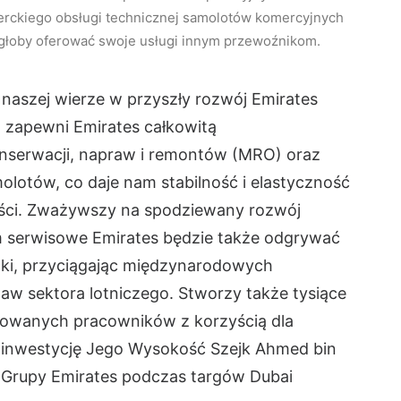
perckiego obsługi technicznej samolotów komercyjnych
głoby oferować swoje usługi innym przewoźnikom.
naszej wierze w przyszły rozwój Emirates
m zapewni Emirates całkowitą
nserwacji, napraw i remontów (MRO) oraz
molotów, co daje nam stabilność i elastyczność
ości. Zważywszy na spodziewany rozwój
m serwisowe Emirates będzie także odgrywać
cki, przyciągając międzynarodowych
aw sektora lotniczego. Stworzy także tysiące
kowanych pracowników z korzyścią dla
 inwestycję Jego Wysokość Szejk Ahmed bin
 Grupy Emirates podczas targów Dubai