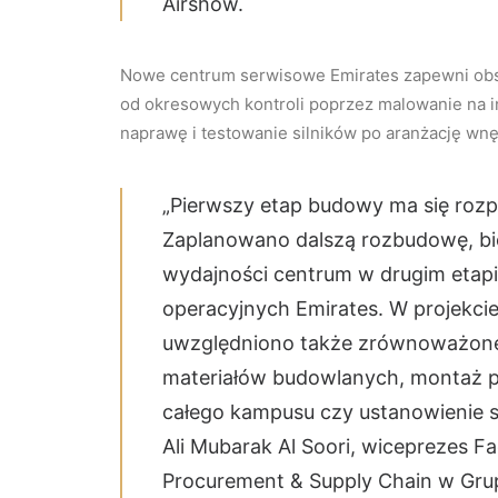
Airshow.
Nowe centrum serwisowe Emirates zapewni obs
od okresowych kontroli poprzez malowanie na 
naprawę i testowanie silników po aranżację wnę
„Pierwszy etap budowy ma się roz
Zaplanowano dalszą rozbudowę, b
wydajności centrum w drugim etapi
operacyjnych Emirates. W projekci
uwzględniono także zrównoważone 
materiałów budowlanych, montaż pa
całego kampusu czy ustanowienie sy
Ali Mubarak Al Soori, wiceprezes F
Procurement & Supply Chain w Grup