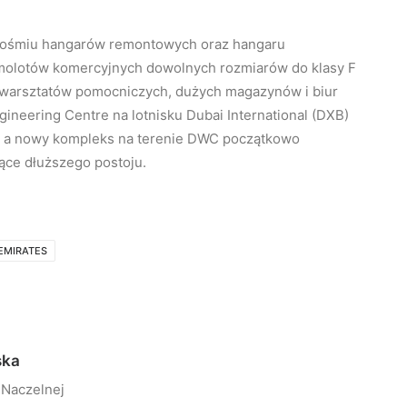
e ośmiu hangarów remontowych oraz hangaru
amolotów komercyjnych dowolnych rozmiarów do klasy F
20 warsztatów pomocniczych, dużych magazynów i biur
ngineering Centre na lotnisku Dubai International (DXB)
, a nowy kompleks na terenie DWC początkowo
ące dłuższego postoju.
EMIRATES
ska
 Naczelnej