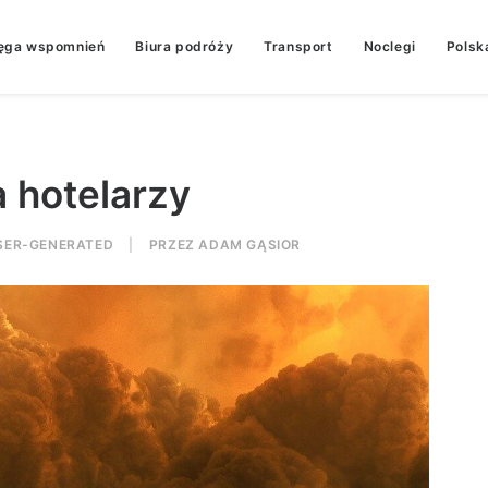
ęga wspomnień
Biura podróży
Transport
Noclegi
Polsk
 hotelarzy
SER-GENERATED
|
PRZEZ
ADAM GĄSIOR