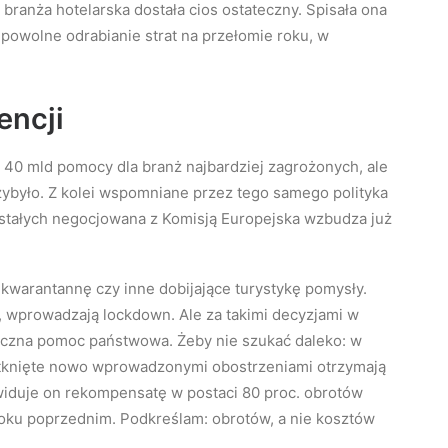
ranża hotelarska dostała cios ostateczny. Spisała ona
a powolne odrabianie strat na przełomie roku, w
encji
40 mld pomocy dla branż najbardziej zagrożonych, ale
zybyło. Z kolei wspomniane przez tego samego polityka
stałych negocjowana z Komisją Europejska wzbudza już
kwarantannę czy inne dobijające turystykę pomysły.
ie, wprowadzają lockdown. Ale za takimi decyzjami w
ryczna pomoc państwowa. Żeby nie szukać daleko: w
dotknięte nowo wprowadzonymi obostrzeniami otrzymają
iduje on rekompensatę w postaci 80 proc. obrotów
ku poprzednim. Podkreślam: obrotów, a nie kosztów