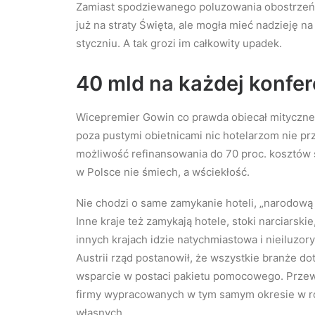
Zamiast spodziewanego poluzowania obostrzeń b
już na straty Święta, ale mogła mieć nadzieję n
styczniu. A tak grozi im całkowity upadek.
40 mld na każdej konfer
Wicepremier Gowin co prawda obiecał mityczne 
poza pustymi obietnicami nic hotelarzom nie pr
możliwość refinansowania do 70 proc. kosztów 
w Polsce nie śmiech, a wściekłość.
Nie chodzi o same zamykanie hoteli, „narodową 
Inne kraje też zamykają hotele, stoki narciarsk
innych krajach idzie natychmiastowa i nieiluzo
Austrii rząd postanowił, że wszystkie branże 
wsparcie w postaci pakietu pomocowego. Przew
firmy wypracowanych w tym samym okresie w ro
własnych.