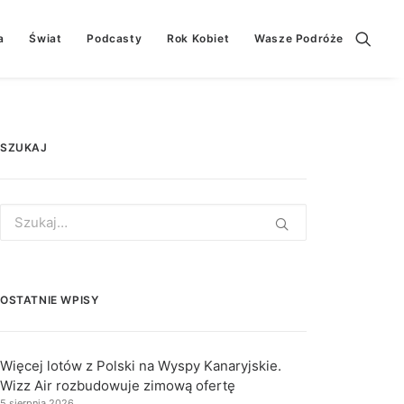
a
Świat
Podcasty
Rok Kobiet
Wasze Podróże
SZUKAJ
Search
for:
OSTATNIE WPISY
Więcej lotów z Polski na Wyspy Kanaryjskie.
Wizz Air rozbudowuje zimową ofertę
5 sierpnia 2026