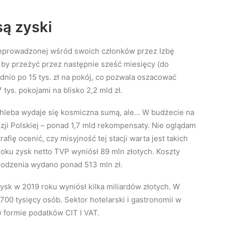
są zyski
eprowadzonej wśród swoich członków przez Izbę
 by przeżyć przez następnie sześć miesięcy (do
dnio po 15 tys. zł na pokój, co pozwala oszacować
tys. pokojami na blisko 2,2 mld zł.
chleba wydaje się kosmiczna sumą, ale… W budżecie na
wizji Polskiej – ponad 1,7 mld rekompensaty. Nie oglądam
trafię ocenić, czy misyjność tej stacji warta jest takich
roku zysk netto TVP wyniósł 89 mln złotych. Koszty
grodzenia wydano ponad 513 mln zł.
zysk w 2019 roku wyniósł kilka miliardów złotych. W
00 tysięcy osób. Sektor hotelarski i gastronomii w
w formie podatków CIT I VAT.