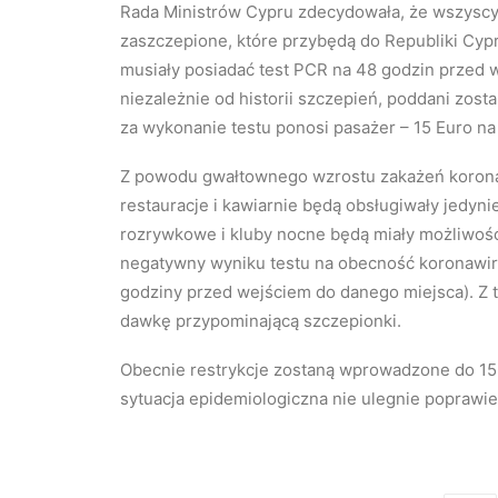
Rada Ministrów Cypru zdecydowała, że wszyscy 
zaszczepione, które przybędą do Republiki Cypry
musiały posiadać test PCR na 48 godzin przed 
niezależnie od historii szczepień, poddani zo
za wykonanie testu ponosi pasażer – 15 Euro na 
Z powodu gwałtownego wzrostu zakażeń korona
restauracje i kawiarnie będą obsługiwały jedyni
rozrywkowe i kluby nocne będą miały możliwość
negatywny wyniku testu na obecność koronawir
godziny przed wejściem do danego miejsca). Z 
dawkę przypominającą szczepionki.
Obecnie restrykcje zostaną wprowadzone do 15 st
sytuacja epidemiologiczna nie ulegnie poprawie