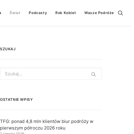
a
Świat
Podcasty
Rok Kobiet
Wasze Podróże
SZUKAJ
Search
for:
OSTATNIE WPISY
TFG: ponad 4,8 mln klientów biur podróży w
pierwszym półroczu 2026 roku
7 sierpnia 2026