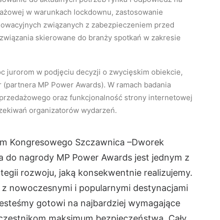
edażowej w warunkach lockdownu, zastosowanie
nowacyjnych związanych z zabezpieczeniem przed
ozwiązania skierowane do branży spotkań w zakresie
 jurorom w podjęciu decyzji o zwycięskim obiekcie,
or (partnera MP Power Awards). W ramach badania
sprzedażowego oraz funkcjonalność strony internetowej
czekiwań organizatorów wydarzeń.
um Kongresowego Szczawnica –Dworek
a do nagrody MP Power Awards jest jednym z
tegii rozwoju, jaką konsekwentnie realizujemy.
ś z nowoczesnymi i popularnymi destynacjami
 jesteśmy gotowi na najbardziej wymagające
 uczestnikom maksimum bezpieczeństwa. Cały