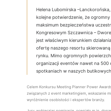
Helena Lubomirska –Lanckorońska, 
kolejne potwierdzenie, że ogromny
maksimum bezpieczeństwa uczest
Kongresowym Szczawnica – Dworek G
jest właściwym kierunkiem działani
ofertę naszego resortu skierowaną 
rynku. Mimo ogromnych powierzch
organizacji eventów nawet na 500 
spotkaniach w naszych butikowych 
Celem Konkursu Meeting Planner Power Awards 
związanych z event marketingiem, wskazanie m
wyróżnienie osobistości i ekspertów branży.
Jury, wybierając nominacje, oceniało m.in. dop