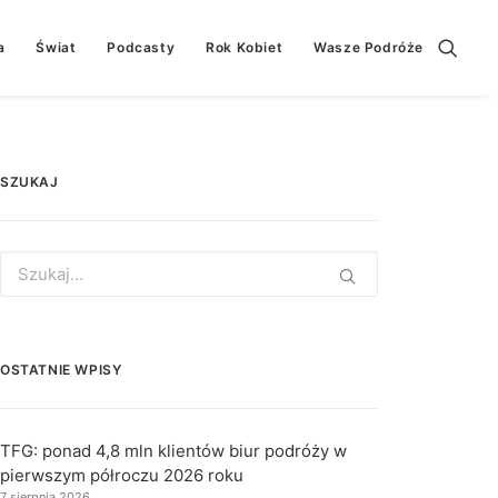
a
Świat
Podcasty
Rok Kobiet
Wasze Podróże
SZUKAJ
Search
for:
OSTATNIE WPISY
TFG: ponad 4,8 mln klientów biur podróży w
pierwszym półroczu 2026 roku
7 sierpnia 2026