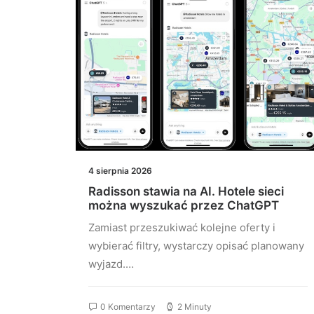
4 sierpnia 2026
oszty
Radisson stawia na AI. Hotele sieci
można wyszukać przez ChatGPT
Zamiast przeszukiwać kolejne oferty i
wybierać filtry, wystarczy opisać planowany
planują
wyjazd.…
0 Komentarzy
2 Minuty