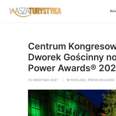
Ksi
Centrum Kongresow
Dworek Gościnny n
Power Awards® 20
15 KWIETNIA 2021
|
W
NOCLEGI
,
PRESS RELEASE