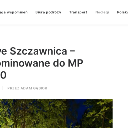
ęga wspomnień
Biura podróży
Transport
Noclegi
Polsk
e Szczawnica –
ominowane do MP
20
|
PRZEZ
ADAM GĄSIOR