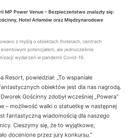
i MP Power Venue – Bezpieczeństwo znalazły się:
ścinny, Hotel Arłamów oraz Międzynarodowe
wano z myślą o obiektach (hotelach, centrach
z eventowym potencjałem, ale jednocześnie
izacji wydarzeń w pandemii Covid-19.
 Resort, powiedział: „To wspaniałe
fantastycznych obiektów jest dla nas nagrodą.
Dworek Gościnny zdobył wcześniej „Powera”
e – możliwość walki o statuetkę w następnej
jest fantastyczną wiadomością dla naszego
icy. Cieszymy się, że to wyjątkowe,
ło docenione przez jury konkursu.”