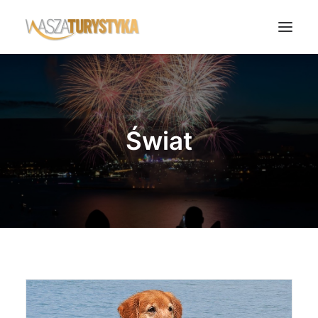
Księga wspomnień
Biura podróży
Świat
Transport
Noclegi
Polska
Świat
Podcasty
Rok Kobiet
Wasze Podróże