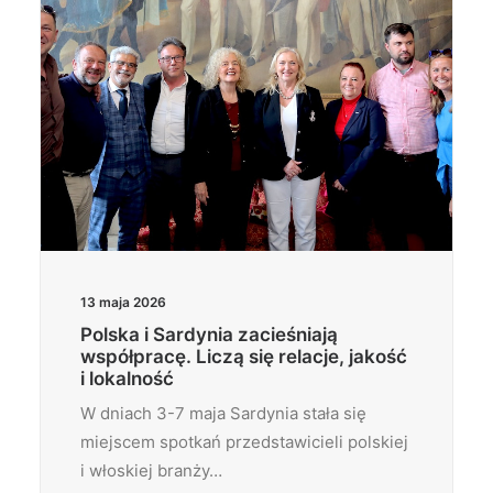
13 maja 2026
Polska i Sardynia zacieśniają
współpracę. Liczą się relacje, jakość
i lokalność
W dniach 3-7 maja Sardynia stała się
miejscem spotkań przedstawicieli polskiej
i włoskiej branży…