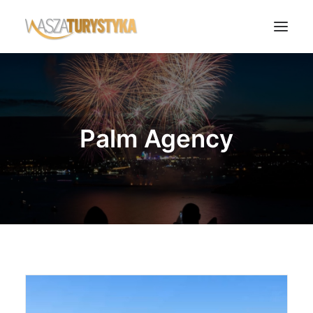
Księga wspomnień
Biura podróży
Palm Agency
Transport
Noclegi
Polska
Świat
Podcasty
Rok Kobiet
Wasze Podróże