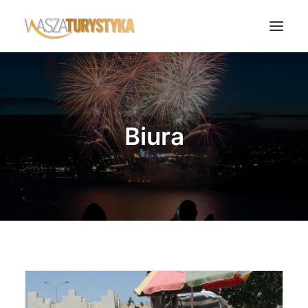
Księga wspomnień
Biura podróży
Biura
Transport
Noclegi
Polska
Świat
Podcasty
Rok Kobiet
Wasze Podróże