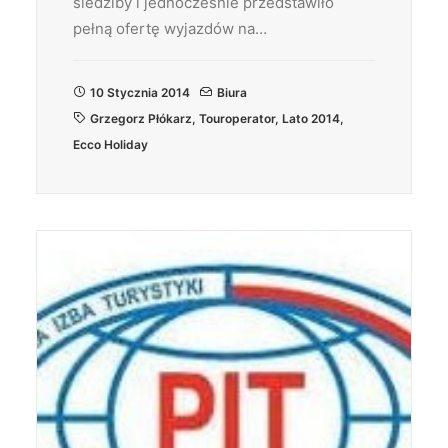
siedziby i jednocześnie przedstawiło
pełną ofertę wyjazdów na…
10 Stycznia 2014
Biura
Grzegorz Płókarz
,
Touroperator
,
Lato 2014
,
Ecco Holiday