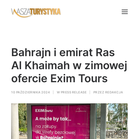
Księga wspomnień
Bahrajn i emirat Ras
Biura podróży
Transport
Al Khaimah w zimowej
Noclegi
ofercie Exim Tours
Polska
Świat
10 PAŹDZIERNIKA 2024
|
W
PRESS RELEASE
|
PRZEZ
REDAKCJA
Podcasty
Rok Kobiet
Wasze Podróże