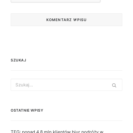
SZUKAJ
Search
for:
OSTATNIE WPISY
TFG: ponad 4,8 mln klientów biur podróży w