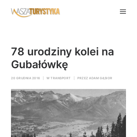
Księga wspomnień
78 urodziny kolei na
Biura podróży
Transport
Gubałówkę
Noclegi
20 GRUDNIA 2016
|
W
TRANSPORT
|
PRZEZ
ADAM GĄSIOR
Polska
Świat
Podcasty
Rok Kobiet
Wasze Podróże