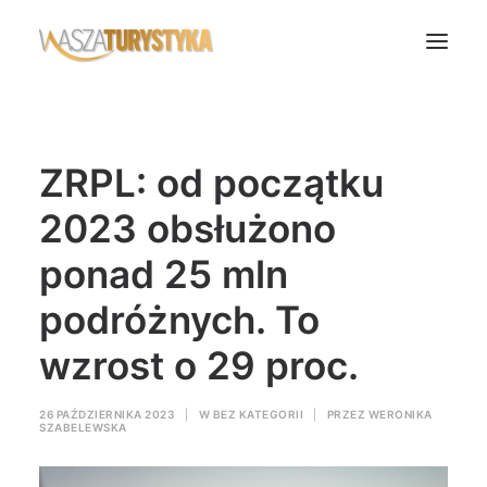
Księga wspomnień
ZRPL: od początku
Biura podróży
Transport
2023 obsłużono
Noclegi
ponad 25 mln
Polska
podróżnych. To
Świat
wzrost o 29 proc.
Podcasty
Rok Kobiet
26 PAŹDZIERNIKA 2023
|
W
BEZ KATEGORII
|
PRZEZ
WERONIKA
Wasze Podróże
SZABELEWSKA