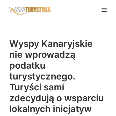
Księga wspomnień
Wyspy Kanaryjskie
Biura podróży
Transport
nie wprowadzą
Noclegi
podatku
Polska
turystycznego.
Świat
Turyści sami
Podcasty
Rok Kobiet
zdecydują o wsparciu
Wasze Podróże
lokalnych inicjatyw