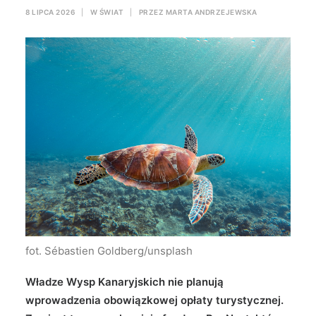
8 LIPCA 2026
|
W
ŚWIAT
|
PRZEZ
MARTA ANDRZEJEWSKA
Wyszukiwanie
fot. Sébastien Goldberg/unsplash
Władze Wysp Kanaryjskich nie planują
wprowadzenia obowiązkowej opłaty turystycznej.