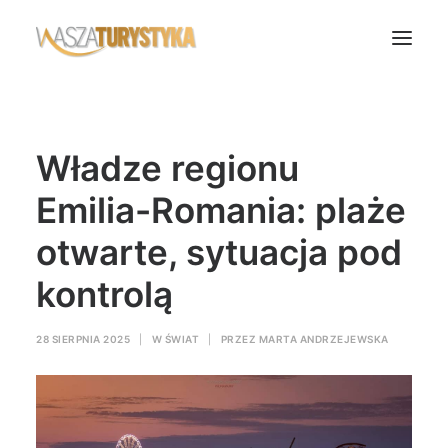
Księga wspomnień
Władze regionu
Biura podróży
Transport
Emilia-Romania: plaże
Noclegi
otwarte, sytuacja pod
Polska
kontrolą
Świat
Podcasty
28 SIERPNIA 2025
|
W
ŚWIAT
|
PRZEZ
MARTA ANDRZEJEWSKA
Rok Kobiet
Wasze Podróże