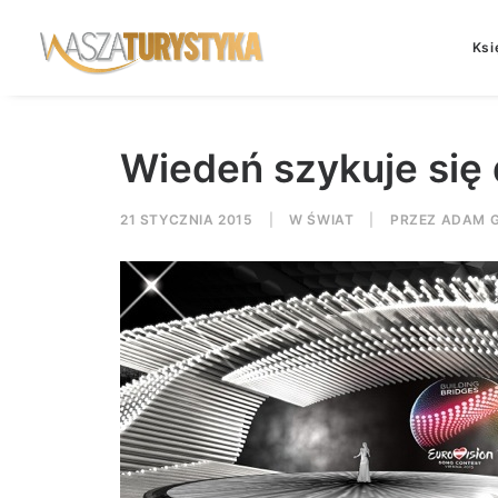
Ksi
Wiedeń szykuje się d
21 STYCZNIA 2015
|
W
ŚWIAT
|
PRZEZ
ADAM G