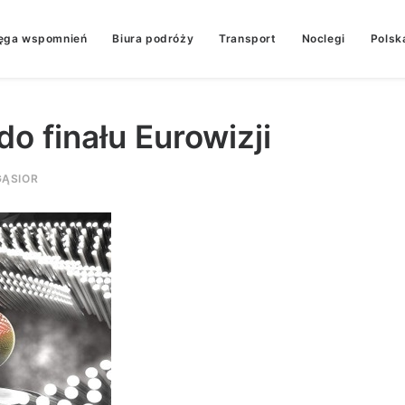
ęga wspomnień
Biura podróży
Transport
Noclegi
Polsk
o finału Eurowizji
ĄSIOR