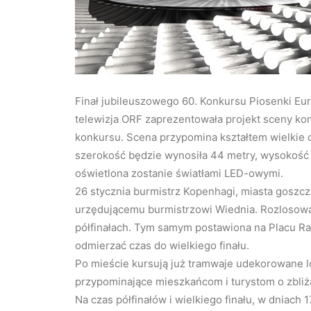
Finał jubileuszowego 60. Konkursu Piosenki Eur
telewizja ORF zaprezentowała projekt sceny kon
konkursu. Scena przypomina kształtem wielkie ok
szerokość będzie wynosiła 44 metry, wysokość –
oświetlona zostanie światłami LED-owymi.
26 stycznia burmistrz Kopenhagi, miasta goszcz
urzędującemu burmistrzowi Wiednia. Rozlosow
półfinałach. Tym samym postawiona na Placu R
odmierzać czas do wielkiego finału.
Po mieście kursują już tramwaje udekorowane l
przypominające mieszkańcom i turystom o zbliż
Na czas półfinałów i wielkiego finału, w dniach