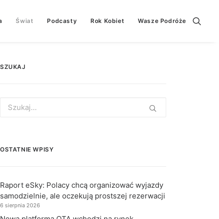
a
Świat
Podcasty
Rok Kobiet
Wasze Podróże
SZUKAJ
Search
for:
OSTATNIE WPISY
Raport eSky: Polacy chcą organizować wyjazdy
samodzielnie, ale oczekują prostszej rezerwacji
6 sierpnia 2026
Nowa platforma OTA wchodzi na rynek.