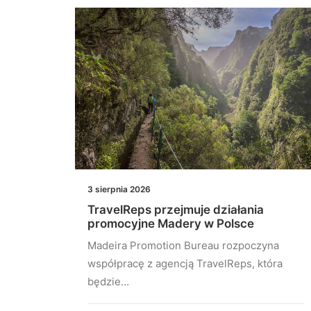
3 sierpnia 2026
TravelReps przejmuje działania
oku.
promocyjne Madery w Polsce
w
Madeira Promotion Bureau rozpoczyna
a
współpracę z agencją TravelReps, która
 2025
będzie…