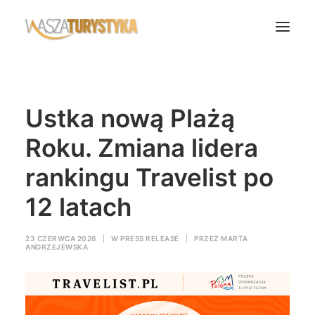
Księga wspomnień
Ustka nową Plażą
Biura podróży
Transport
Roku. Zmiana lidera
Noclegi
rankingu Travelist po
Polska
12 latach
Świat
Podcasty
23 CZERWCA 2026
|
W
PRESS RELEASE
|
PRZEZ
MARTA
ANDRZEJEWSKA
Rok Kobiet
Wasze Podróże