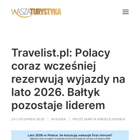
Księga wspomnień
Travelist.pl: Polacy
Biura podróży
Transport
coraz wcześniej
Noclegi
rezerwują wyjazdy na
Polska
lato 2026. Bałtyk
Świat
pozostaje liderem
Podcasty
Rok Kobiet
24 LISTOPADA 2025
|
W
BIURA
|
PRZEZ
MARTA ANDRZEJEWSKA
Wasze Podróże