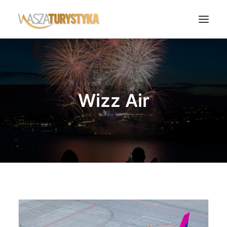
Księga wspomnień
Biura podróży
Wizz Air
Transport
Noclegi
Polska
Świat
Podcasty
Rok Kobiet
Wasze Podróże