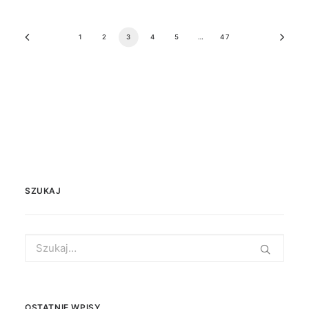
1
2
3
4
5
…
47
SZUKAJ
Search
for:
OSTATNIE WPISY