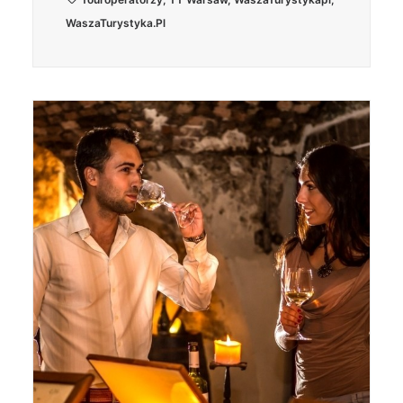
WaszaTurystyka.pl