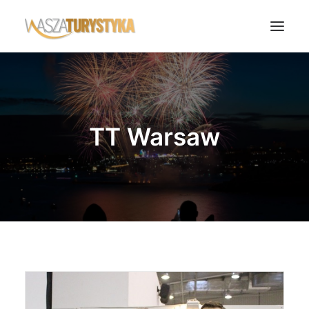
Księga wspomnień
Biura podróży
TT Warsaw
Transport
Noclegi
Polska
Świat
Podcasty
Rok Kobiet
Wasze Podróże