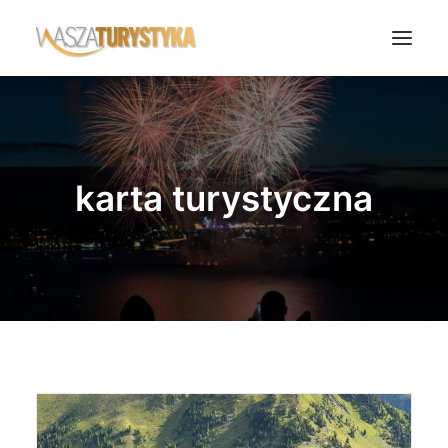
Księga wspomnień
Biura podróży
karta turystyczna
Transport
Noclegi
Polska
Świat
Podcasty
Rok Kobiet
Wasze Podróże