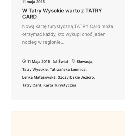
11 maja 2015
W Tatry Wysokie warto z TATRY
CARD
Nową kartę turystyczną TATRY Card może
otrzymać każdy, kto wykupi choć jeden
nocleg w regionie…
11 Maja 2015
Świat
Słowacja
,
Tatry Wysokie
,
Tatrzańska Łomnica
,
Lenka Maťašovská
,
Szczyrbskie Jezioro
,
Tatry Card
,
Karta Turystyczna