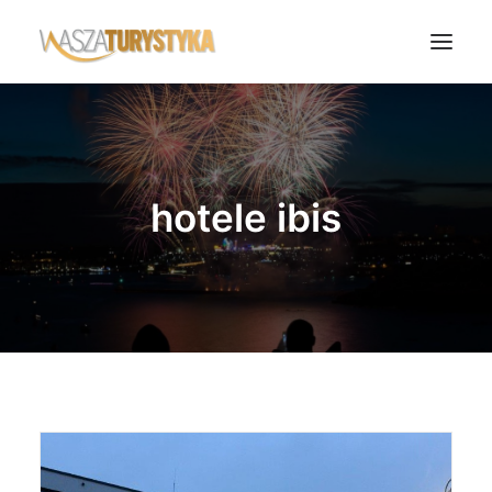
Księga wspomnień
Biura podróży
hotele ibis
Transport
Noclegi
Polska
Świat
Podcasty
Rok Kobiet
Wasze Podróże