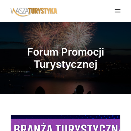
Księga wspomnień
Biura podróży
Forum Promocji
Transport
Turystycznej
Noclegi
Polska
Świat
Podcasty
Rok Kobiet
Wasze Podróże