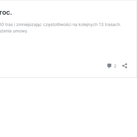
roc.
 tras i zmniejszając częstotliwości na kolejnych 13 trasach.
łużenia umowy.
komentar
2