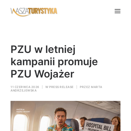
Księga wspomnień
PZU w letniej
Biura podróży
Transport
kampanii promuje
Noclegi
PZU Wojażer
Polska
Świat
11 CZERWCA 2026
|
W
PRESS RELEASE
|
PRZEZ
MARTA
ANDRZEJEWSKA
Podcasty
Rok Kobiet
Wasze Podróże