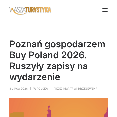
Księga wspomnień
Poznań gospodarzem
Biura podróży
Transport
Buy Poland 2026.
Noclegi
Ruszyły zapisy na
Polska
wydarzenie
Świat
Podcasty
8 LIPCA 2026
|
W
POLSKA
|
PRZEZ
MARTA ANDRZEJEWSKA
Rok Kobiet
Wasze Podróże