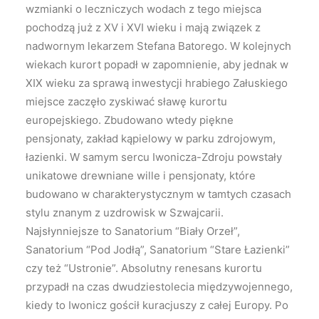
wzmianki o leczniczych wodach z tego miejsca
pochodzą już z XV i XVI wieku i mają związek z
nadwornym lekarzem Stefana Batorego. W kolejnych
wiekach kurort popadł w zapomnienie, aby jednak w
XIX wieku za sprawą inwestycji hrabiego Załuskiego
miejsce zaczęło zyskiwać sławę kurortu
europejskiego. Zbudowano wtedy piękne
pensjonaty, zakład kąpielowy w parku zdrojowym,
łazienki. W samym sercu Iwonicza-Zdroju powstały
unikatowe drewniane wille i pensjonaty, które
budowano w charakterystycznym w tamtych czasach
stylu znanym z uzdrowisk w Szwajcarii.
Najsłynniejsze to Sanatorium “Biały Orzeł”,
Sanatorium “Pod Jodłą”, Sanatorium “Stare Łazienki”
czy też “Ustronie”. Absolutny renesans kurortu
przypadł na czas dwudziestolecia międzywojennego,
kiedy to Iwonicz gościł kuracjuszy z całej Europy. Po