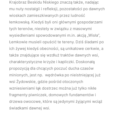
Krajobraz Beskidu Niskiego znaczą także, nadając
mu nuty nostalgii i refleksji, pozostałości po dawnych
wioskach zamieszkiwanych przez ludność
łemkowską. Kiedyś byli oni głównymi gospodarzami
tych terenów, niestety w związku z masowymi
wysiedleniami spowodowanymi m.in. akcją „Wisła”,
Łemkowie musieli opuścić te tereny. Dziś śladami po
ich żywej kiedyś obecności, są unikatowe cerkwie, a
także znajdujące się wzdłuż traktów dawnych wsi,
charakterystyczne krzyże i kapliczki. Doskonałą
propozycją dla chcących poczuć ducha czasów
minionych, jest np. wędrówka po nieistniejącej już
wsi Żydowskie, gdzie pośród otoczonych
wzniesieniami łąk dostrzec można już tylko nikłe
fragmenty piwniczek, domowych fundamentów i
drzewa owocowe, które są jedynymi żyjącymi wciąż
świadkami dawnej wsi.