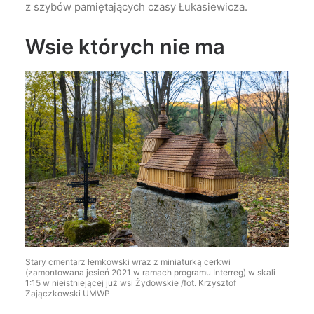
z szybów pamiętających czasy Łukasiewicza.
Wsie których nie ma
Stary cmentarz łemkowski wraz z miniaturką cerkwi
(zamontowana jesień 2021 w ramach programu Interreg) w skali
1:15 w nieistniejącej już wsi Żydowskie /fot. Krzysztof
Zajączkowski UMWP