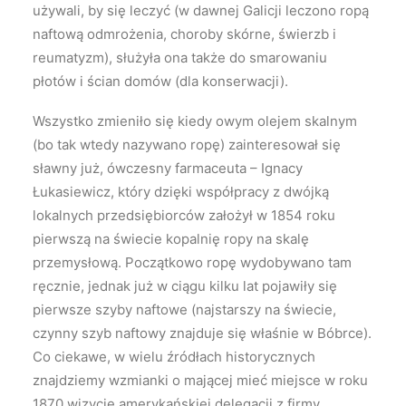
używali, by się leczyć (w dawnej Galicji leczono ropą
naftową odmrożenia, choroby skórne, świerzb i
reumatyzm), służyła ona także do smarowaniu
płotów i ścian domów (dla konserwacji).
Wszystko zmieniło się kiedy owym olejem skalnym
(bo tak wtedy nazywano ropę) zainteresował się
sławny już, ówczesny farmaceuta – Ignacy
Łukasiewicz, który dzięki współpracy z dwójką
lokalnych przedsiębiorców założył w 1854 roku
pierwszą na świecie kopalnię ropy na skalę
przemysłową. Początkowo ropę wydobywano tam
ręcznie, jednak już w ciągu kilku lat pojawiły się
pierwsze szyby naftowe (najstarszy na świecie,
czynny szyb naftowy znajduje się właśnie w Bóbrce).
Co ciekawe, w wielu źródłach historycznych
znajdziemy wzmianki o mającej mieć miejsce w roku
1870 wizycie amerykańskiej delegacji z firmy