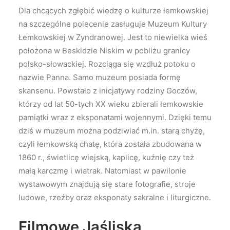
Dla chcących zgłębić wiedzę o kulturze łemkowskiej
na szczególne polecenie zasługuje Muzeum Kultury
Łemkowskiej w Zyndranowej. Jest to niewielka wieś
położona w Beskidzie Niskim w pobliżu granicy
polsko-słowackiej. Rozciąga się wzdłuż potoku o
nazwie Panna. Samo muzeum posiada formę
skansenu. Powstało z inicjatywy rodziny Goczów,
którzy od lat 50-tych XX wieku zbierali łemkowskie
pamiątki wraz z eksponatami wojennymi. Dzięki temu
dziś w muzeum można podziwiać m.in. starą chyżę,
czyli łemkowską chatę, która została zbudowana w
1860 r., świetlicę wiejską, kaplicę, kuźnię czy też
małą karczmę i wiatrak. Natomiast w pawilonie
wystawowym znajdują się stare fotografie, stroje
ludowe, rzeźby oraz eksponaty sakralne i liturgiczne.
Filmowe Jaśliska