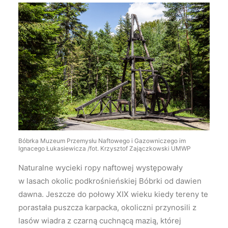
Bóbrka Muzeum Przemysłu Naftowego i Gazowniczego im
Ignacego Łukasiewicza /fot. Krzysztof Zajączkowski UMWP
Naturalne wycieki ropy naftowej występowały
w lasach okolic podkrośnieńskiej Bóbrki od dawien
dawna. Jeszcze do połowy XIX wieku kiedy tereny te
porastała puszcza karpacka, okoliczni przynosili z
lasów wiadra z czarną cuchnącą mazią, której