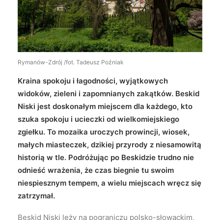
Wyszukiwanie
Rymanów-Zdrój /fot. Tadeusz Poźniak
Kraina spokoju i łagodności, wyjątkowych
widoków, zieleni i zapomnianych zakątków. Beskid
Niski jest doskonałym miejscem dla każdego, kto
szuka spokoju i ucieczki od wielkomiejskiego
zgiełku. To mozaika uroczych prowincji, wiosek,
małych miasteczek, dzikiej przyrody z niesamowitą
historią w tle. Podróżując po Beskidzie trudno nie
odnieść wrażenia, że czas biegnie tu swoim
niespiesznym tempem, a wielu miejscach wręcz się
zatrzymał.
Beskid Niski leży na pograniczu polsko-słowackim,