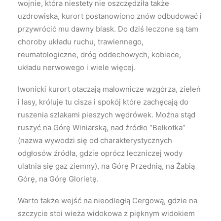
wojnie, która niestety nie oszczędziła także
uzdrowiska, kurort postanowiono znów odbudować i
przywrócić mu dawny blask. Do dziś leczone są tam
choroby układu ruchu, trawiennego,
reumatologiczne, dróg oddechowych, kobiece,
układu nerwowego i wiele więcej.
Iwonicki kurort otaczają malownicze wzgórza, zieleń
i lasy, króluje tu cisza i spokój które zachęcają do
ruszenia szlakami pieszych wędrówek. Można stąd
ruszyć na Górę Winiarską, nad źródło “Bełkotka”
(nazwa wywodzi się od charakterystycznych
odgłosów źródła, gdzie oprócz leczniczej wody
ulatnia się gaz ziemny), na Górę Przednią, na Żabią
Górę, na Górę Glorietę.
Warto także wejść na nieodległą Cergową, gdzie na
szczycie stoi wieża widokowa z pięknym widokiem