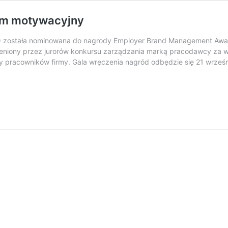
am motywacyjny
H) została nominowana do nagrody Employer Brand Management Awa
niony przez jurorów konkursu zarządzania marką pracodawcy za w
 pracowników firmy. Gala wręczenia nagród odbędzie się 21 wrześn