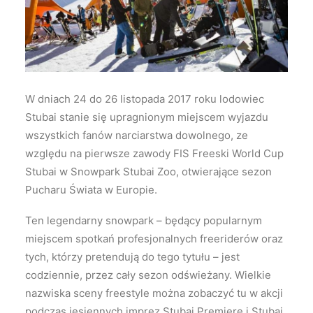
Wyszukiwanie
W dniach 24 do 26 listopada 2017 roku lodowiec
Stubai stanie się upragnionym miejscem wyjazdu
wszystkich fanów narciarstwa dowolnego, ze
względu na pierwsze zawody FIS Freeski World Cup
Stubai w Snowpark Stubai Zoo, otwierające sezon
Pucharu Świata w Europie.
Ten legendarny snowpark – będący popularnym
miejscem spotkań profesjonalnych freeriderów oraz
tych, którzy pretendują do tego tytułu – jest
codziennie, przez cały sezon odświeżany. Wielkie
nazwiska sceny freestyle można zobaczyć tu w akcji
podczas jesiennych imprez Stubai Premiere i Stubai