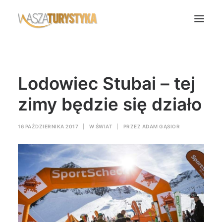
Księga wspomnień
Lodowiec Stubai – tej
Biura podróży
Transport
zimy będzie się działo
Noclegi
16 PAŹDZIERNIKA 2017
|
W
ŚWIAT
|
PRZEZ
ADAM GĄSIOR
Polska
Świat
Podcasty
Rok Kobiet
Wasze Podróże