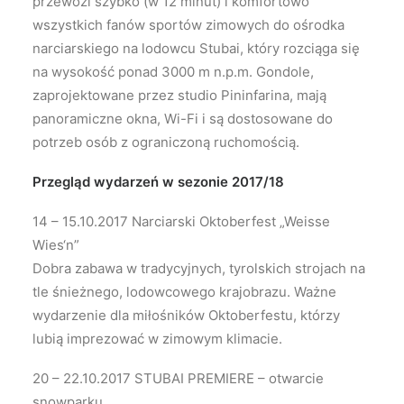
przewozi szybko (w 12 minut) i komfortowo
wszystkich fanów sportów zimowych do ośrodka
narciarskiego na lodowcu Stubai, który rozciąga się
na wysokość ponad 3000 m n.p.m. Gondole,
zaprojektowane przez studio Pininfarina, mają
panoramiczne okna, Wi-Fi i są dostosowane do
potrzeb osób z ograniczoną ruchomością.
Przegląd wydarzeń w sezonie 2017/18
14 – 15.10.2017 Narciarski Oktoberfest „Weisse
Wies‘n”
Dobra zabawa w tradycyjnych, tyrolskich strojach na
tle śnieżnego, lodowcowego krajobrazu. Ważne
wydarzenie dla miłośników Oktoberfestu, którzy
lubią imprezować w zimowym klimacie.
20 – 22.10.2017 STUBAI PREMIERE – otwarcie
snowparku