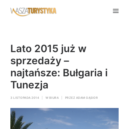
Księga wspomnień
Lato 2015 już w
Biura podróży
Transport
sprzedaży –
Noclegi
najtańsze: Bułgaria i
Polska
Tunezja
Świat
Podcasty
3 LISTOPADA 2014
|
W
BIURA
|
PRZEZ
ADAM GĄSIOR
Rok Kobiet
Wasze Podróże