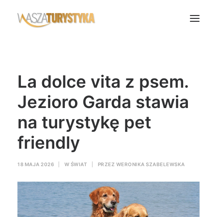
Księga wspomnień
La dolce vita z psem.
Biura podróży
Transport
Jezioro Garda stawia
Noclegi
na turystykę pet
Polska
friendly
Świat
Podcasty
18 MAJA 2026
|
W
ŚWIAT
|
PRZEZ
WERONIKA SZABELEWSKA
Rok Kobiet
Wasze Podróże