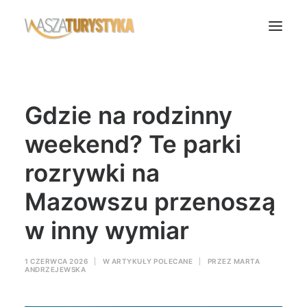
Księga wspomnień
Gdzie na rodzinny
Biura podróży
Transport
weekend? Te parki
Noclegi
rozrywki na
Polska
Mazowszu przenoszą
Świat
w inny wymiar
Podcasty
Rok Kobiet
1 CZERWCA 2026
|
W
ARTYKUŁY POLECANE
|
PRZEZ
MARTA
Wasze Podróże
ANDRZEJEWSKA