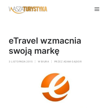
Księga wspomnień
eTravel wzmacnia
Biura podróży
Transport
swoją markę
Noclegi
3 LISTOPADA 2015
|
W
BIURA
|
PRZEZ
ADAM GĄSIOR
Polska
Świat
Podcasty
Rok Kobiet
Wasze Podróże