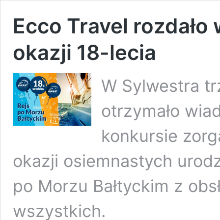
Ecco Travel rozdało
okazji 18-lecia
W Sylwestra tr
otrzymało wia
konkursie zor
okazji osiemnastych urodz
po Morzu Bałtyckim z obs
wszystkich.