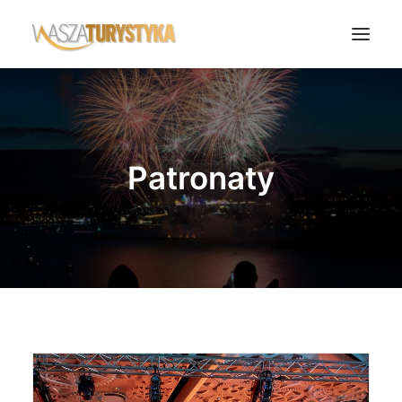
Księga wspomnień
Biura podróży
Patronaty
Transport
Noclegi
Polska
Świat
Podcasty
Rok Kobiet
Wasze Podróże