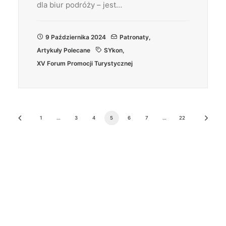
dla biur podróży – jest…
9 Października 2024
Patronaty
,
Artykuły Polecane
SYkon
,
XV Forum Promocji Turystycznej
1
…
3
4
5
6
7
…
22