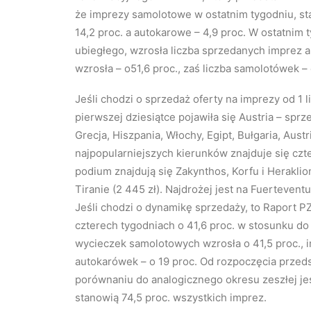
że imprezy samolotowe w ostatnim tygodniu, st
14,2 proc. a autokarowe – 4,9 proc. W ostatni
ubiegłego, wzrosła liczba sprzedanych imprez 
wzrosła – o51,6 proc., zaś liczba samolotówek – 
Jeśli chodzi o sprzedaż oferty na imprezy od 1 
pierwszej dziesiątce pojawiła się Austria – spr
Grecja, Hiszpania, Włochy, Egipt, Bułgaria, Austri
najpopularniejszych kierunków znajduje się czte
podium znajdują się Zakynthos, Korfu i Heraklio
Tiranie (2 445 zł). Najdrożej jest na Fuerteventu
Jeśli chodzi o dynamikę sprzedaży, to Raport P
czterech tygodniach o 41,6 proc. w stosunku d
wycieczek samolotowych wzrosła o 41,5 proc., i
autokarówek – o 19 proc. Od rozpoczęcia przeds
porównaniu do analogicznego okresu zeszłej je
stanowią 74,5 proc. wszystkich imprez.