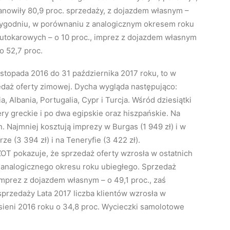
anowiły 80,9 proc. sprzedaży, z dojazdem własnym –
m tygodniu, w porównaniu z analogicznym okresem roku
autokarowych – o 10 proc., imprez z dojazdem własnym
o 52,7 proc.
listopada 2016 do 31 października 2017 roku, to w
zedaż oferty zimowej. Dycha wygląda następująco:
a, Albania, Portugalia, Cypr i Turcja. Wśród dziesiątki
ry greckie i po dwa egipskie oraz hiszpańskie. Na
n. Najmniej kosztują imprezy w Burgas (1 949 zł) i w
rze (3 394 zł) i na Teneryfie (3 422 zł).
ZOT pokazuje, że sprzedaż oferty wzrosła w ostatnich
o analogicznego okresu roku ubiegłego. Sprzedaż
mprez z dojazdem własnym – o 49,1 proc., zaś
przedaży Lata 2017 liczba klientów wzrosła w
sieni 2016 roku o 34,8 proc. Wycieczki samolotowe