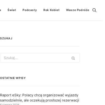
a
Świat
Podcasty
Rok Kobiet
Wasze Podróże
SZUKAJ
Search
for:
OSTATNIE WPISY
Raport eSky: Polacy chcą organizować wyjazdy
samodzielnie, ale oczekują prostszej rezerwacji
6 sierpnia 2026