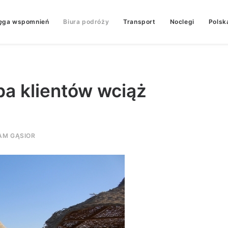
ęga wspomnień
Biura podróży
Transport
Noclegi
Polsk
ba klientów wciąż
AM GĄSIOR