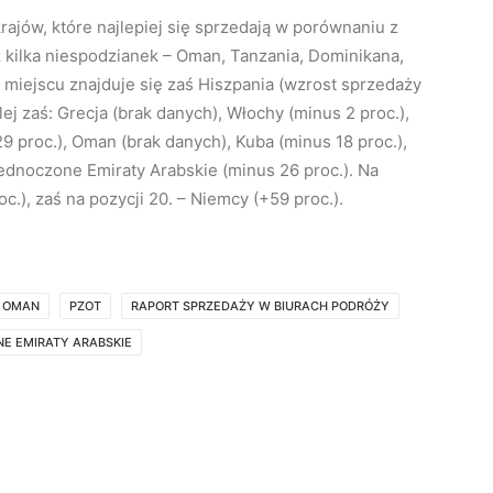
krajów, które najlepiej się sprzedają w porównaniu z
 kilka niespodzianek – Oman, Tanzania, Dominikana,
miejscu znajduje się zaś Hiszpania (wzrost sprzedaży
ej zaś: Grecja (brak danych), Włochy (minus 2 proc.),
+29 proc.), Oman (brak danych), Kuba (minus 18 proc.),
jednoczone Emiraty Arabskie (minus 26 proc.). Na
oc.), zaś na pozycji 20. – Niemcy (+59 proc.).
OMAN
PZOT
RAPORT SPRZEDAŻY W BIURACH PODRÓŻY
E EMIRATY ARABSKIE