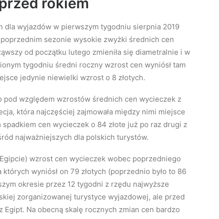
 przed rokiem
h dla wyjazdów w pierwszym tygodniu sierpnia 2019
w poprzednim sezonie wysokie zwyżki średnich cen
cząwszy od początku lutego zmieniła się diametralnie i w
nionym tygodniu średni roczny wzrost cen wyniósł tam
ejsce jedynie niewielki wzrost o 8 złotych.
go pod względem wzrostów średnich cen wycieczek z
cja, która najczęściej zajmowała między nimi miejsce
spadkiem cen wycieczek o 84 złote już po raz drugi z
śród najważniejszych dla polskich turystów.
 w Egipcie) wzrost cen wycieczek wobec poprzedniego
 których wyniósł on 79 złotych (poprzednio było to 86
szym okresie przez 12 tygodni z rzędu najwyższe
kiej zorganizowanej turystyce wyjazdowej, ale przed
 Egipt. Na obecną skalę rocznych zmian cen bardzo