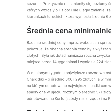
sezonie. Praktycznie nie zmieniły się poziomy ś
których wzrosły o 1 złoty i nie uległy zmianie, 
kierunkach tureckich, która wyniosła średnio 6 z
Średnia cena minimalni
Badanie średniej ceny imprez wobec cen sprzed
pokazuje, że obecna średnia cena była wyższa 
złotych. Była jak dotąd najniższa roczna zwyżka
miejsce przed 14 tygodniami i wyniosła 224 złot
W minionym tygodniu największe roczne wzrost
Chalkidiki – o średnio 300 i 295 złotych, a w mn
na którym odnotowano największe spadki cen wyc
spadły one w ujęciu rocznym o średnio 571 złot
odnotowano na Korfu (szósty raz z rzędu) i na R