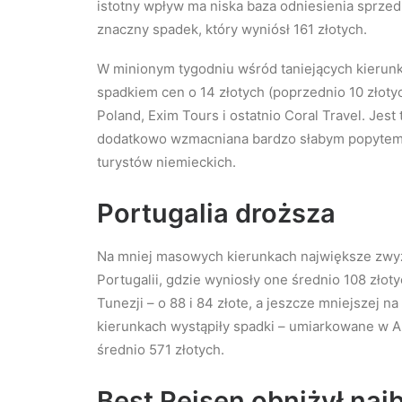
istotny wpływ ma niska baza odniesienia sprze
znaczny spadek, który wyniósł 161 złotych.
W minionym tygodniu wśród taniejących kierunkó
spadkiem cen o 14 złotych (poprzednio 10 złotyc
Poland, Exim Tours i ostatnio Coral Travel. Jest 
dodatkowo wzmacniana bardzo słabym popytem 
turystów niemieckich.
Portugalia droższa
Na mniej masowych kierunkach największe zwyż
Portugalii, gdzie wyniosły one średnio 108 złot
Tunezji – o 88 i 84 złote, a jeszcze mniejszej n
kierunkach wystąpiły spadki – umiarkowane w Alb
średnio 571 złotych.
Best Reisen obniżył najb