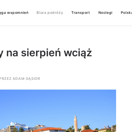
ęga wspomnień
Biura podróży
Transport
Noclegi
Polsk
y na sierpień wciąż
PRZEZ
ADAM GĄSIOR