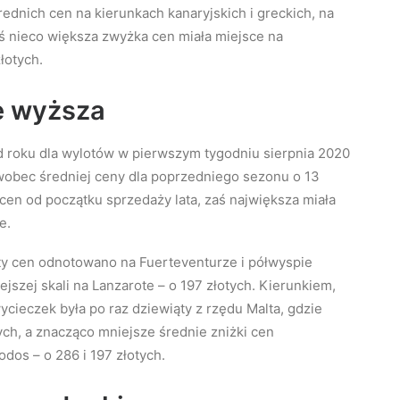
rednich cen na kierunkach kanaryjskich i greckich, na
zaś nieco większa zwyżka cen miała miejsce na
łotych.
e wyższa
 roku dla wylotów w pierwszym tygodniu sierpnia 2020
wobec średniej ceny dla poprzedniego sezonu o 13
 cen od początku sprzedaży lata, zaś największa miała
e.
y cen odnotowano na Fuerteventurze i półwyspie
iejszej skali na Lanzarote – o 197 złotych. Kierunkiem,
ieczek była po raz dziewiąty z rzędu Malta, gdzie
ych, a znacząco mniejsze średnie zniżki cen
odos – o 286 i 197 złotych.