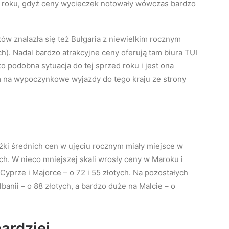
d roku, gdyż ceny wycieczek notowały wówczas bardzo
w znalazła się też Bułgaria z niewielkim rocznym
h). Nadal bardzo atrakcyjne ceny oferują tam biura TUI
to podobna sytuacja do tej sprzed roku i jest ona
na wypoczynkowe wyjazdy do tego kraju ze strony
ki średnich cen w ujęciu rocznym miały miejsce w
ych. W nieco mniejszej skali wrosły ceny w Maroku i
a Cyprze i Majorce – o 72 i 55 złotych. Na pozostałych
anii – o 88 złotych, a bardzo duże na Malcie – o
ardziej