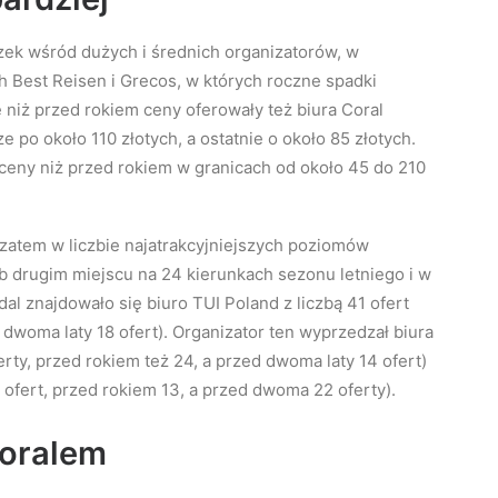
ek wśród dużych i średnich organizatorów, w
h Best Reisen i Grecos, w których roczne spadki
e niż przed rokiem ceny oferowały też biura Coral
e po około 110 złotych, a ostatnie o około 85 złotych.
ceny niż przed rokiem w granicach od około 45 do 210
zatem w liczbie najatrakcyjniejszych poziomów
b drugim miejscu na 24 kierunkach sezonu letniego i w
adal znajdowało się biuro TUI Poland z liczbą 41 ofert
 dwoma laty 18 ofert). Organizator ten wyprzedzał biura
erty, przed rokiem też 24, a przed dwoma laty 14 ofert)
8 ofert, przed rokiem 13, a przed dwoma 22 oferty).
Coralem