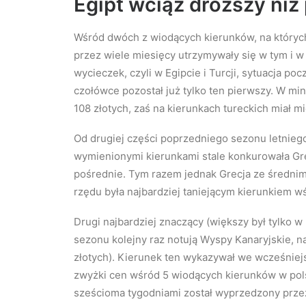
Egipt wciąż droższy niż
Wśród dwóch z wiodących kierunków, na któryc
przez wiele miesięcy utrzymywały się w tym i 
wycieczek, czyli w Egipcie i Turcji, sytuacja po
czołówce pozostał już tylko ten pierwszy. W mi
108 złotych, zaś na kierunkach tureckich miał mi
Od drugiej części poprzedniego sezonu letnie
wymienionymi kierunkami stale konkurowała Gre
pośrednie. Tym razem jednak Grecja ze średnim 
rzędu była najbardziej taniejącym kierunkiem w
Drugi najbardziej znaczący (większy był tylko
sezonu kolejny raz notują Wyspy Kanaryjskie, na
złotych). Kierunek ten wykazywał we wcześniej
zwyżki cen wśród 5 wiodących kierunków w pols
sześcioma tygodniami został wyprzedzony przez