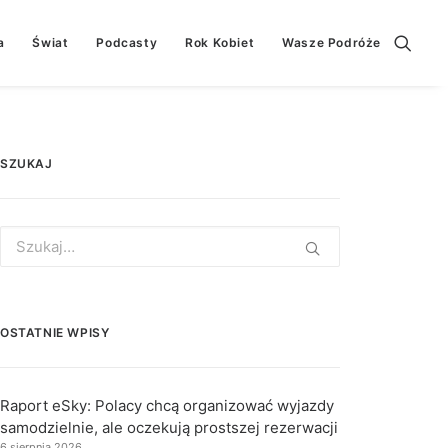
a
Świat
Podcasty
Rok Kobiet
Wasze Podróże
SZUKAJ
Search
for:
OSTATNIE WPISY
Raport eSky: Polacy chcą organizować wyjazdy
samodzielnie, ale oczekują prostszej rezerwacji
6 sierpnia 2026