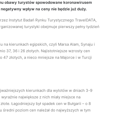
zonu obawy turystów spowodowane koronawirusem
o negatywny wpływ na ceny nie będzie już duży.
rzez Instytut Badań Rynku Turystycznego TravelDATA,
ganizowanej turystyki obejmuje pierwszy pełny tydzień
 na kierunkach egipskich, czyli Marsa Alam, Synaju i
o 37, 36 i 26 złotych. Najistotniejsze wzrosty cen
 47 złotych, a nieco mniejsze na Majorce i w Turcji
ajważniejszych kierunkach dla wylotów w dniach 3-9
 wyraźnie największe z nich miały miejsce na
złote. Łagodniejszy był spadek cen w Bułgarii – o 8
du średni poziom cen należał do najwyższych w tym