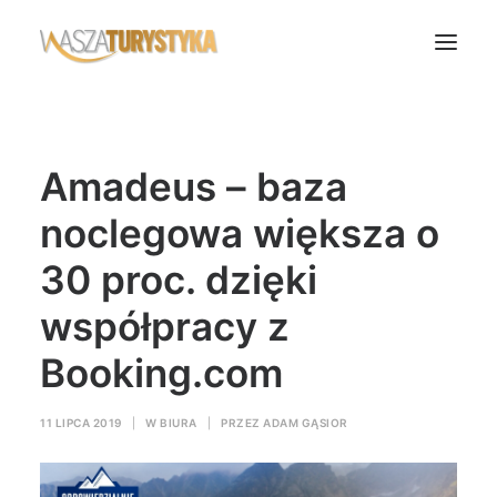
Księga wspomnień
Amadeus – baza
Biura podróży
Transport
noclegowa większa o
Noclegi
30 proc. dzięki
Polska
współpracy z
Świat
Booking.com
Podcasty
Rok Kobiet
11 LIPCA 2019
|
W
BIURA
|
PRZEZ
ADAM GĄSIOR
Wasze Podróże