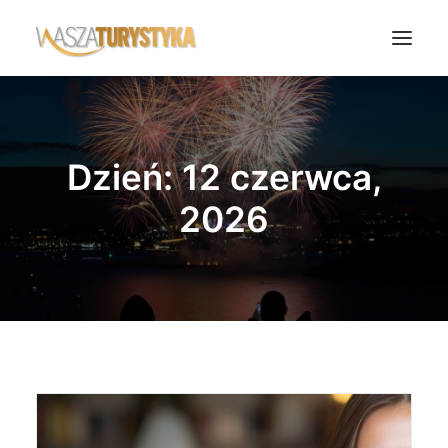
Księga wspomnień
Biura podróży
Dzień: 12 czerwca,
Transport
2026
Noclegi
Polska
Świat
Podcasty
Rok Kobiet
Wasze Podróże