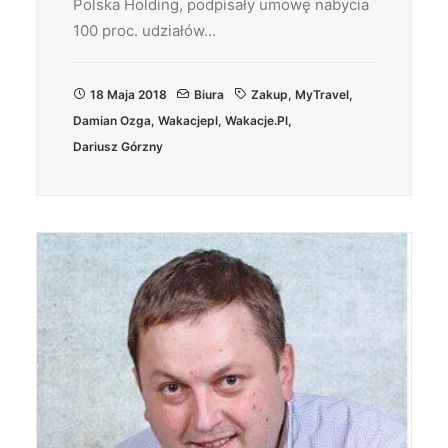
Polska Holding, podpisały umowę nabycia
100 proc. udziałów…
18 Maja 2018
Biura
Zakup
,
MyTravel
,
Damian Ozga
,
Wakacjepl
,
Wakacje.pl
,
Dariusz Górzny