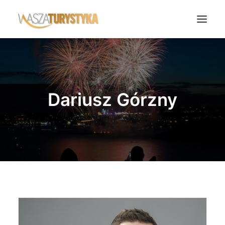
Księga wspomnień
Biura podróży
Dariusz Górzny
Transport
Noclegi
Polska
Świat
Podcasty
Rok Kobiet
Wasze Podróże