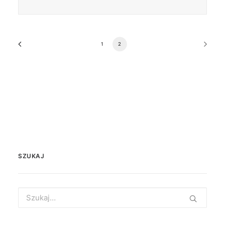
1
2
SZUKAJ
Search
for: