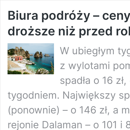
Biura podróży – cen
droższe niż przed r
W ubiegłym ty
z wylotami pom
spadła o 16 zł,
tygodniem. Największy spa
(ponownie) – o 146 zł, a 
rejonie Dalaman – o 101 i 8