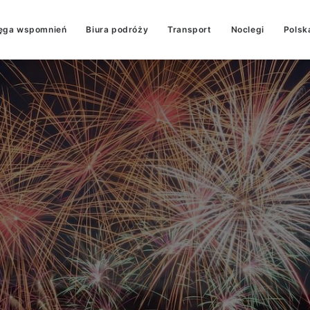
ęga wspomnień
Biura podróży
Transport
Noclegi
Polsk