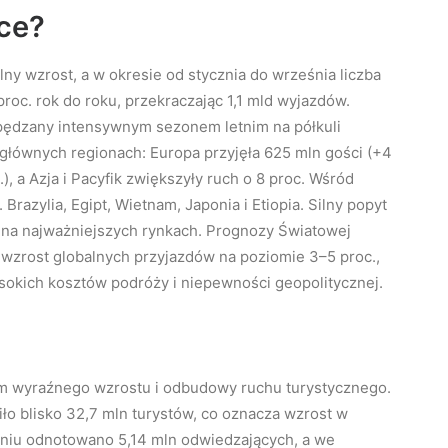
yce?
ny wzrost, a w okresie od stycznia do września liczba
oc. rok do roku, przekraczając 1,1 mld wyjazdów.
 napędzany intensywnym sezonem letnim na półkuli
łównych regionach: Europa przyjęła 625 mln gości (+4
c.), a Azja i Pacyfik zwiększyły ruch o 8 proc. Wśród
Brazylia, Egipt, Wietnam, Japonia i Etiopia. Silny popyt
 na najważniejszych rynkach. Prognozy Światowej
ą wzrost globalnych przyjazdów na poziomie 3–5 proc.,
okich kosztów podróży i niepewności geopolitycznej.
sem wyraźnego wzrostu i odbudowy ruchu turystycznego.
iło blisko 32,7 mln turystów, co oznacza wzrost w
pniu odnotowano 5,14 mln odwiedzających, a we