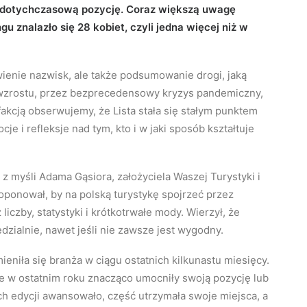
 dotychczasową pozycję. Coraz większą uwagę
u znalazło się 28 kobiet, czyli jedna więcej niż w
awienie nazwisk, ale także podsumowanie drogi, jaką
 wzrostu, przez bezprecedensowy kryzys pandemiczny,
fakcją obserwujemy, że Lista stała się stałym punktem
je i refleksje nad tym, kto i w jaki sposób kształtuje
z myśli Adama Gąsiora, założyciela Waszej Turystyki i
oponował, by na polską turystykę spojrzeć przez
 liczby, statystyki i krótkotrwałe mody. Wierzył, że
zialnie, nawet jeśli nie zawsze jest wygodny.
ieniła się branża w ciągu ostatnich kilkunastu miesięcy.
re w ostatnim roku znacząco umocniły swoją pozycję lub
h edycji awansowało, część utrzymała swoje miejsca, a