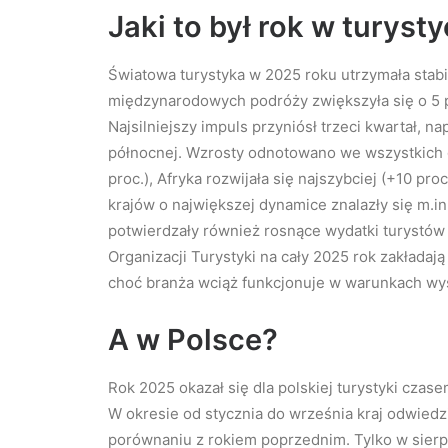
Jaki to był rok w turyst
Światowa turystyka w 2025 roku utrzymała stabil
międzynarodowych podróży zwiększyła się o 5 pr
Najsilniejszy impuls przyniósł trzeci kwartał,
północnej. Wzrosty odnotowano we wszystkich g
proc.), Afryka rozwijała się najszybciej (+10 pro
krajów o największej dynamice znalazły się m.in. 
potwierdzały również rosnące wydatki turystów
Organizacji Turystyki na cały 2025 rok zakładaj
choć branża wciąż funkcjonuje w warunkach wys
A w Polsce?
Rok 2025 okazał się dla polskiej turystyki cza
W okresie od stycznia do września kraj odwiedz
porównaniu z rokiem poprzednim. Tylko w sier