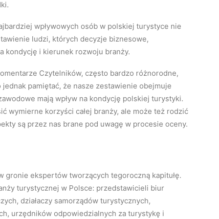
ki.
najbardziej wpływowych osób w polskiej turystyce nie
stawienie ludzi, których decyzje biznesowe,
na kondycję i kierunek rozwoju branży.
 i komentarze Czytelników, często bardzo różnorodne,
 jednak pamiętać, że nasze zestawienie obejmuje
 zawodowe mają wpływ na kondycję polskiej turystyki.
ć wymierne korzyści całej branży, ale może też rodzić
pekty są przez nas brane pod uwagę w procesie oceny.
 w gronie ekspertów tworzących tegoroczną kapitułę.
nży turystycznej w Polsce: przedstawicieli biur
czych, działaczy samorządów turystycznych,
ych, urzędników odpowiedzialnych za turystykę i