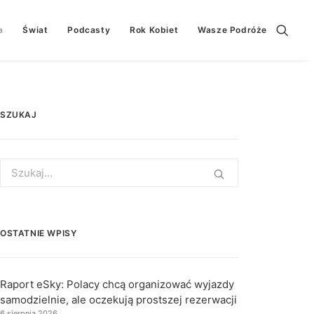
a
Świat
Podcasty
Rok Kobiet
Wasze Podróże
SZUKAJ
Search
for:
OSTATNIE WPISY
Raport eSky: Polacy chcą organizować wyjazdy
samodzielnie, ale oczekują prostszej rezerwacji
6 sierpnia 2026