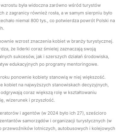
a wzrostu była widoczna zarówno wśród turystów
ch z zagranicy również rosła, a w samym sierpniu było
echało niemal 800 tys., co potwierdza powrót Polski na
h.
ownie wzrost znaczenia kobiet w branży turystycznej.
dza, że liderki coraz śmielej zaznaczają swoją
lnych sukcesów, jak i szerszych działań środowiska,
jatyw edukacyjnych po programy mentoringowe.
 roku ponownie kobiety stanowią w niej większość.
uje kobiet na najwyższych stanowiskach decyzyjnych,
y odgrywają coraz większą rolę w kształtowaniu
ię, wizerunek i przyszłość.
peratorów i agentów (w 2024 było ich 27), sześcioro
zentantów samorządów i organizacji turystycznych (w
oro przewoźników lotniczych, autobusowych i kolejowych