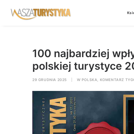
Ksi
100 najbardziej wp
polskiej turystyce 
29 GRUDNIA 2025
|
W
POLSKA
,
KOMENTARZ TYG