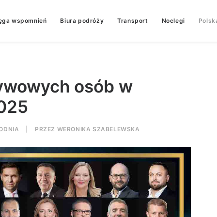
ęga wspomnień
Biura podróży
Transport
Noclegi
Polsk
ływowych osób w
2025
ODNIA
|
PRZEZ
WERONIKA SZABELEWSKA