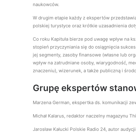
naukowców.
W drugim etapie każdy z ekspertów przedstawi
polskiej turystyce oraz krótkie uzasadnienia do
Co roku Kapituła bierze pod uwagę wpływ na kszt
stopień przyczyniania się do osiągnięcia sukces
jej segmenty, zasoby finansowe (własne lub org
wpływ na zatrudniane osoby, wiarygodność, me
znaczeniu), wizerunek, a także publiczną i śro
Grupę ekspertów stanow
Marzena German, ekspertka ds. komunikacji zewn
Michał Kalarus, redaktor naczelny magazynu Th
Jarosław Kałucki Polskie Radio 24, autor audycj