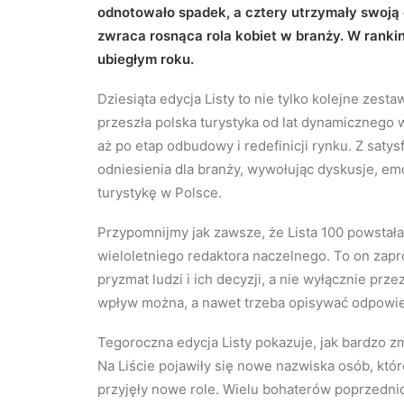
odnotowało spadek, a cztery utrzymały swoją
zwraca rosnąca rola kobiet w branży. W ranking
ubiegłym roku.
Dziesiąta edycja Listy to nie tylko kolejne zest
przeszła polska turystyka od lat dynamicznego
aż po etap odbudowy i redefinicji rynku. Z satys
odniesienia dla branży, wywołując dyskusje, emoc
turystykę w Polsce.
Przypomnijmy jak zawsze, że Lista 100 powstała 
wieloletniego redaktora naczelnego. To on zapr
pryzmat ludzi i ich decyzji, a nie wyłącznie przez
wpływ można, a nawet trzeba opisywać odpowied
Tegoroczna edycja Listy pokazuje, jak bardzo zm
Na Liście pojawiły się nowe nazwiska osób, któ
przyjęły nowe role. Wielu bohaterów poprzednic