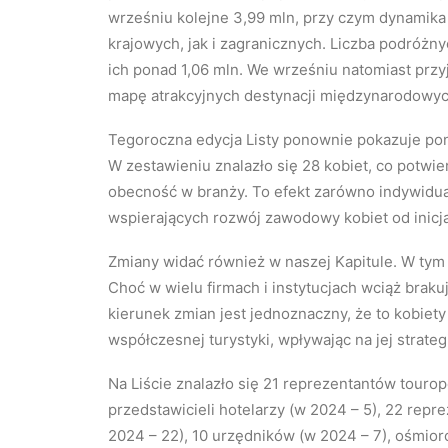
wrześniu kolejne 3,99 mln, przy czym dynamik
krajowych, jak i zagranicznych. Liczba podróżny
ich ponad 1,06 mln. We wrześniu natomiast przyj
mapę atrakcyjnych destynacji międzynarodowyc
Tegoroczna edycja Listy ponownie pokazuje pon
W zestawieniu znalazło się 28 kobiet, co potwier
obecność w branży. To efekt zarówno indywidua
wspierających rozwój zawodowy kobiet od inic
Zmiany widać również w naszej Kapitule. W tym
Choć w wielu firmach i instytucjach wciąż brak
kierunek zmian jest jednoznaczny, że to kobiet
współczesnej turystyki, wpływając na jej strateg
Na Liście znalazło się 21 reprezentantów touro
przedstawicieli hotelarzy (w 2024 – 5), 22 repre
2024 – 22), 10 urzędników (w 2024 – 7), ośmi